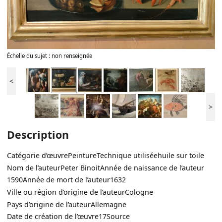
Échelle du sujet : non renseignée
<
>
Description
Catégorie d’œuvre
Peinture
Technique utilisée
huile sur toile
Nom de l’auteur
Peter Binoit
Année de naissance de l’auteur
1590
Année de mort de l’auteur
1632
Ville ou région d’origine de l’auteur
Cologne
Pays d’origine de l’auteur
Allemagne
Date de création de l’œuvre
17
Source