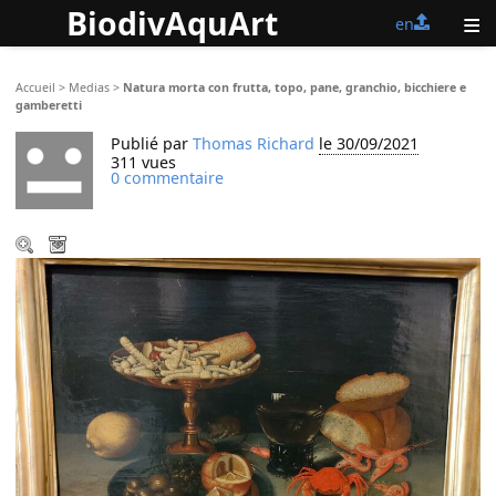
BiodivAquArt
≡
fr
en
Accueil
>
Medias
>
Natura morta con frutta, topo, pane, granchio, bicchiere e
gamberetti
Publié par
Thomas Richard
le 30/09/2021
311 vues
0 commentaire