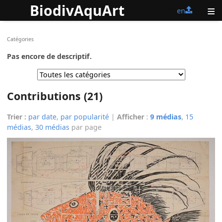
BiodivAquArt
≡
fr
en
Catégories
Pas encore de descriptif.
Contributions (21)
Trier :
par date
,
par popularité
|
Afficher
:
9 médias
,
15
médias
,
30 médias
par page