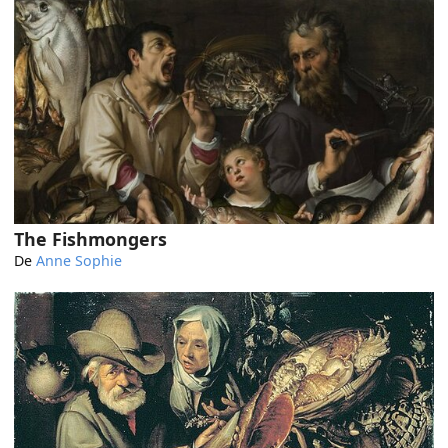
The Fishmongers
De
Anne Sophie