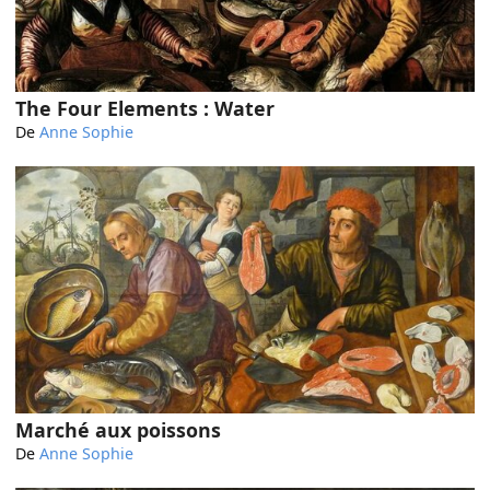
The Four Elements : Water
De
Anne Sophie
Marché aux poissons
De
Anne Sophie