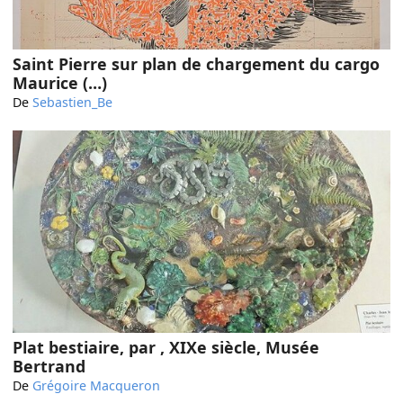
Saint Pierre sur plan de chargement du cargo
Maurice (…)
De
Sebastien_Be
Plat bestiaire, par , XIXe siècle, Musée
Bertrand
De
Grégoire Macqueron