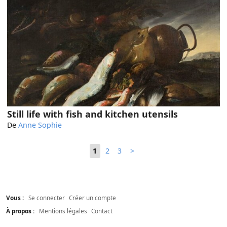
Still life with fish and kitchen utensils
De
Anne Sophie
1
2
3
>
Vous :
Se connecter
Créer un compte
À propos :
Mentions légales
Contact