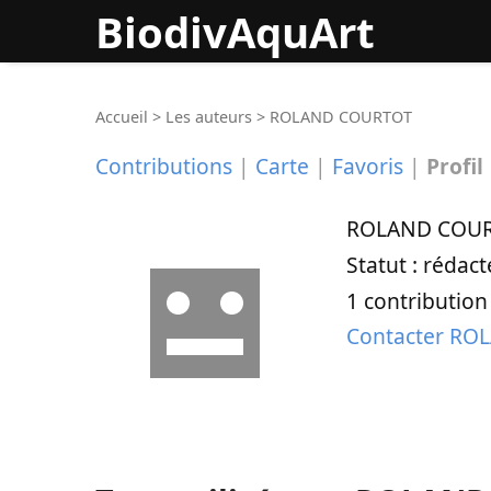
BiodivAquArt
Accueil
>
Les auteurs
>
ROLAND COURTOT
Contributions
|
Carte
|
Favoris
|
Profil
ROLAND COU
Statut : rédact
1 contribution 
Contacter R